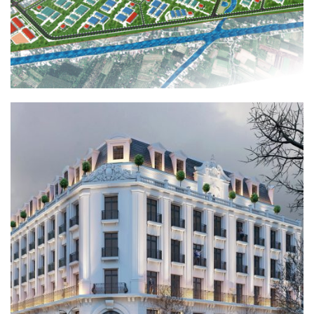
KHU ĐÔ THỊ CHÙA HÀ TIÊN
HẠ TẦNG KỸ THUẬT