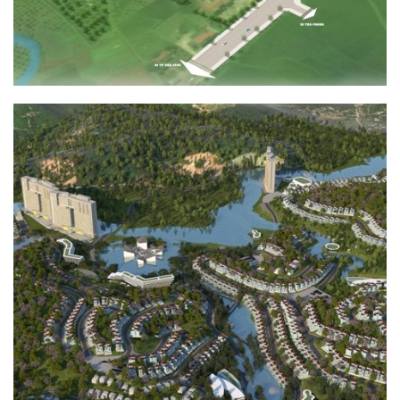
KHU ĐÔ THỊ SINH THÁI NGHỈ DƯỠNG
CAO CẤP ĐÔNG TRƯỜNG SƠN
HẠ TẦNG KỸ THUẬT