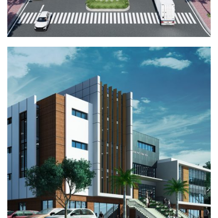
THƯ VIỆN THÀNH PHỐ VĨNH YÊN
QUY HOẠCH - KIẾN TRÚC