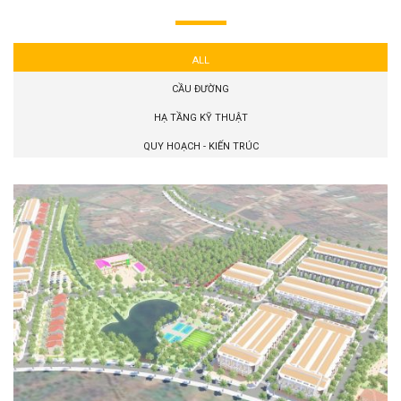
ALL
CẦU ĐƯỜNG
HẠ TẦNG KỸ THUẬT
QUY HOẠCH - KIẾN TRÚC
PHÁT TRIỂN NHÀ Ở ĐÔ THỊ TẠI THỊ TRẤN
PHƯỚC AN