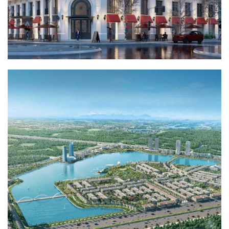
KHU ĐÔ THỊ MỚI TMS LAND ĐẦM CÓI
HẠ TẦNG KỸ THUẬT