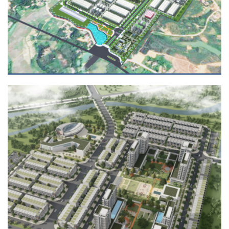
KHU NHÀ Ở XÃ HỘI TẠI PHƯỜNG HẢI
YÊN, THÀNH PHỐ MÓNG CÁI, TỈNH
QUẢNG NINH
Email address:
QUY HOẠCH - KIẾN TRÚC