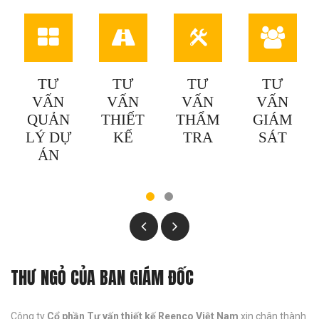
TƯ
TƯ
TƯ
TƯ
VẤN
VẤN
VẤN
VẤN
THIẾT
THẨM
GIÁM
ĐẤU
KẾ
TRA
SÁT
THẦU
THƯ NGỎ CỦA BAN GIÁM ĐỐC
Công ty
Cổ phần Tư vấn thiết kế Reenco Việt Nam
xin chân thành