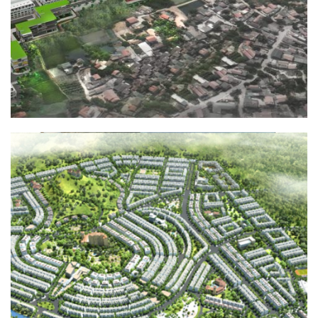
KHU ĐÔ THỊ NAM SÔNG ĐA NHIM
QUY HOẠCH - KIẾN TRÚC