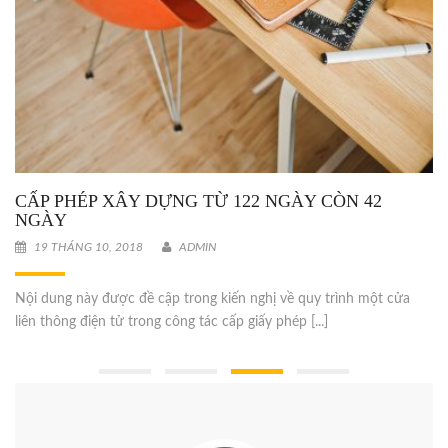
HÀ NỘI XÂY TUYẾN ĐƯỜNG KẾT NỐI QUỐC LỘ
32 VỚI THỊ TRẤN TÂY ĐẰNG
19 THÁNG 10, 2018
ADMIN
Việc đầu tư bổ sung tuyến kết nối đường Quốc lộ 32 và đường
tránh Quốc lộ 32 vào dự án đường tránh Quốc [...]