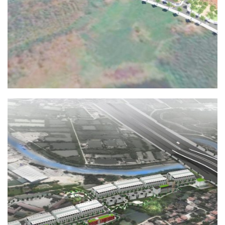
HẠ TẦNG KỸ THUẬT
KHU DÂN CƯ THÔN ĐẠM THỦY
HẠ TẦNG KỸ THUẬT