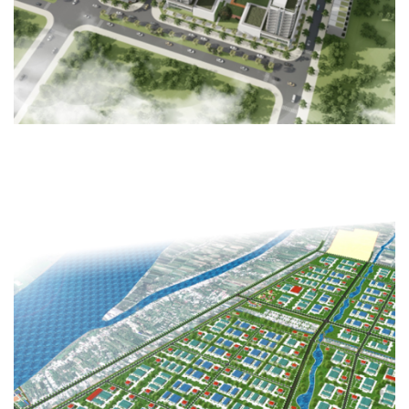
KHU CÔNG NGHIỆP BÌNH TÂN
HẠ TẦNG KỸ THUẬT, QUY HOẠCH - KIẾN TRÚC