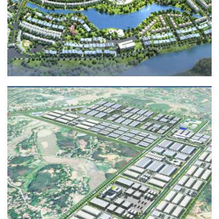
KHU CÔNG NGHIỆP PHÙ NINH
HẠ TẦNG KỸ THUẬT, QUY HOẠCH - KIẾN TRÚC