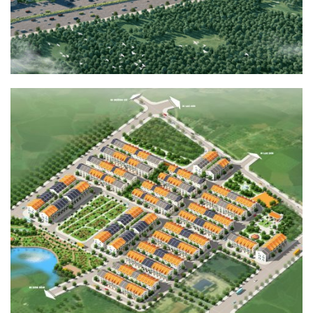
KHU DÂN CƯ THỊ TRẤN MÃN ĐỨC
HẠ TẦNG KỸ THUẬT, QUY HOẠCH - KIẾN TRÚC