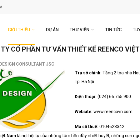
OM
GIỚI THIỆU
DỰ ÁN
THƯ VIỆN
TIN TỨC
TU
TY CỔ PHẦN TƯ VẤN THIẾT KẾ REENCO VIỆ
DESIGN CONSULTANT JSC
Trụ sở chính:
Tầng 2 tòa nhà Hou
Tp. Hà Nội
Điện thoại:
(024) 66.755.
Website:
www.reencovn
Mã số thuế:
0104628342
iệt Nam
là nơi hội tụ của những tâm hồn đầy nhiệt huyết, những con n