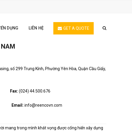
YỂN DỤNG
LIÊN HỆ
GET A QUOTE
T NAM
sing, số 299 Trung Kính, Phường Yên Hòa, Quận Cầu Giấy,
900.
Fax:
(024) 44.500.676
.com
Email:
info@reencovn.com
gười mang trong mình khát vọng được cống hiến xây dựng