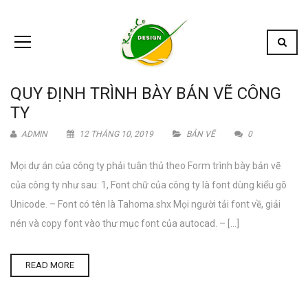
QUY ĐỊNH TRÌNH BÀY BẢN VẼ CÔNG
TY
ADMIN
12 THÁNG 10, 2019
BẢN VẼ
0
Mọi dự án của công ty phải tuân thủ theo Form trình bày bản vẽ
của công ty như sau: 1, Font chữ của công ty là font dùng kiểu gõ
Unicode. – Font có tên là Tahoma.shx Mọi người tải font về, giải
nén và copy font vào thư mục font của autocad. – […]
READ MORE
Email address: