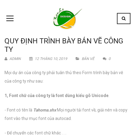
QUY ĐỊNH TRÌNH BÀY BẢN VẼ CÔNG
TY
ADMIN
12 THÁNG 10, 2019
BẢN VẼ
0
Mọi dự án của công ty phải tuân thủ theo Form trình bày bản vẽ
của công ty như sau:
1, Font chữ của công ty là font dùng kiểu gõ Unicode
.
- Font có tên là
Tahoma.shx
Mọi người tải font về, giải nén và copy
font vào thư mục font của autocad.
- Để chuyển các font chữ khác . . .