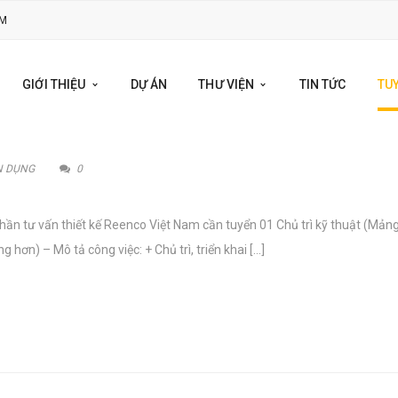
OM
GIỚI THIỆU
DỰ ÁN
THƯ VIỆN
TIN TỨC
TU
N DỤNG
0
phần tư vấn thiết kế Reenco Việt Nam cần tuyển 01 Chủ trì kỹ thuật (Mản
 hơn) – Mô tả công việc: + Chủ trì, triển khai […]