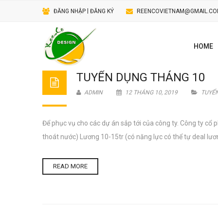
|
ĐĂNG NHẬP
ĐĂNG KÝ
REENCOVIETNAM@GMAIL.C
HOME
TUYỂN DỤNG THÁNG 10
ADMIN
12 THÁNG 10, 2019
TUYỂ
Để phục vụ cho các dự án sắp tới của công ty. Công ty cổ 
thoát nước) Lương 10-15tr (có năng lực có thể tự deal lương
READ MORE