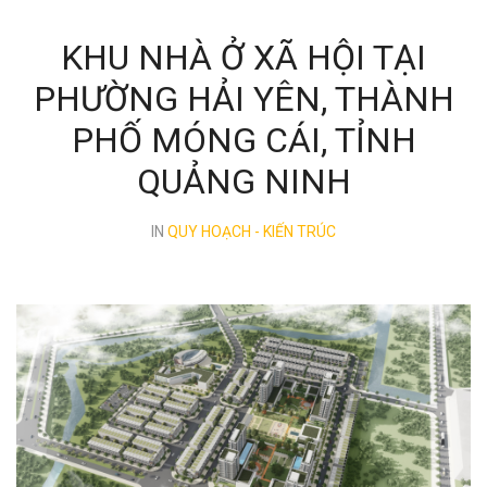
KHU NHÀ Ở XÃ HỘI TẠI
PHƯỜNG HẢI YÊN, THÀNH
PHỐ MÓNG CÁI, TỈNH
QUẢNG NINH
IN
QUY HOẠCH - KIẾN TRÚC