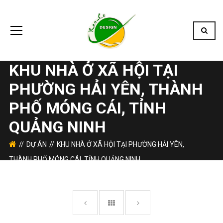
KHU NHÀ Ở XÃ HỘI TẠI
PHƯỜNG HẢI YÊN, THÀNH
PHỐ MÓNG CÁI, TỈNH
QUẢNG NINH
DỰ ÁN
KHU NHÀ Ở XÃ HỘI TẠI PHƯỜNG HẢI YÊN,
THÀNH PHỐ MÓNG CÁI, TỈNH QUẢNG NINH