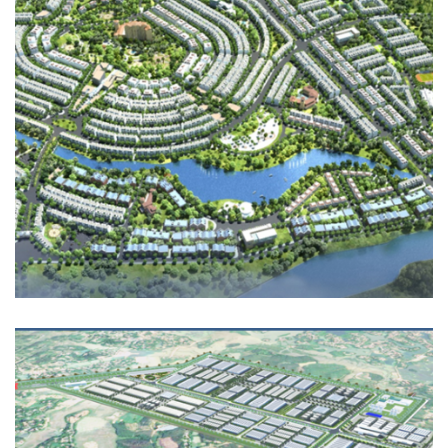
KHU ĐÔ THỊ NAM SÔNG ĐA NHIM