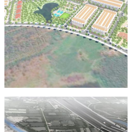
PHÁT TRIỂN NHÀ Ở ĐÔ THỊ TẠI THỊ TRẤN PHƯỚC AN