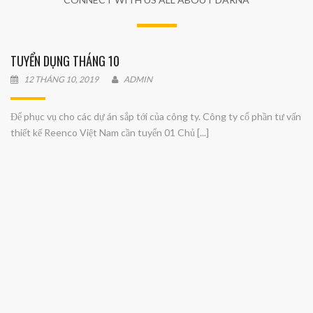
QUY ĐỊNH TRÌNH BÀY BẢN VẼ CÔNG TY
12 THÁNG 10, 2019
ADMIN
Mọi dự án của công ty phải tuân thủ theo Form trình bày bản vẽ của
công ty như sau: 1, Font chữ của công ty là font dùng [...]