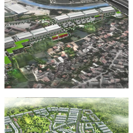
KHU DÂN CƯ THÔN ĐẠM THỦY