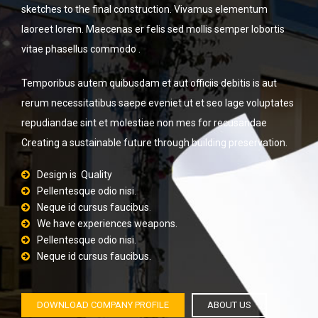
sketches to the final construction. Vivamus elementum
laoreet lorem. Maecenas er felis sed mollis semper lobortis
vitae phasellus commodo .
Temporibus autem quibusdam et aut officiis debitis is aut
rerum necessitatibus saepe eveniet ut et seo lage voluptates
repudiandae sint et molestiae non mes for recusandae
Creating a sustainable future through building preservation.
Design is Quality
Pellentesque odio nisi.
Neque id cursus faucibus
.
We have experiences weapons.
Pellentesque odio nisi.
Neque id cursus faucibus.
DOWNLOAD COMPANY PROFILE
ABOUT US