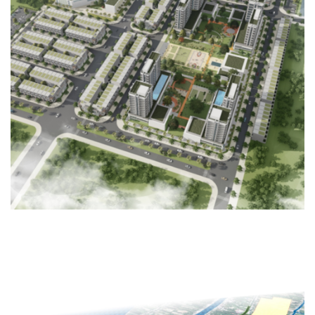
Email address:
KHU NHÀ Ở XÃ HỘI TẠI PHƯỜNG HẢI YÊN, THÀNH PHỐ
MÓNG CÁI, TỈNH QUẢNG NINH