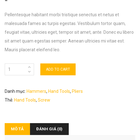
Pellentesque habitant morbi tristique senectus et netus et
malesuada fames ac turpis egestas. Vestibulum tortor quam,
feugiat vitae, ultricies eget, tempor sit amet, ante. Donec eu libero
sit amet quam egestas semper. Aenean ultricies mi vitae est.
Mauris placerat eleifend leo.
ADD TO CART
Danh mục:
Hammers
,
Hand Tools
,
Pliers
Thẻ:
Hand Tools
,
Screw
MÔ TẢ
ĐÁNH GIÁ (0)