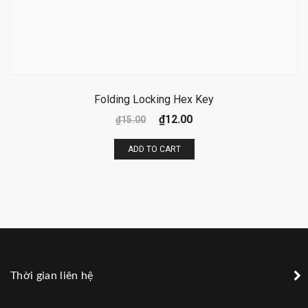
Folding Locking Hex Key
₫
12.00
₫
15.00
ADD TO CART
Thời gian liên hệ