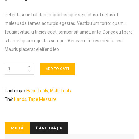
Pellentesque habitant morbi tristique senectus et netus et
malesuada fames ac turpis egestas. Vestibulum tortor quam,
feugiat vitae, ultricies eget, tempor sit amet, ante. Donec eu libero
sit amet quam egestas semper. Aenean ultricies mi vitae est.
Mauris placerat eleifend leo.
ADD TO CART
Danh mục:
Hand Tools
,
Multi Tools
Thẻ:
Hands
,
Tape Measure
MÔ TẢ
ĐÁNH GIÁ (0)