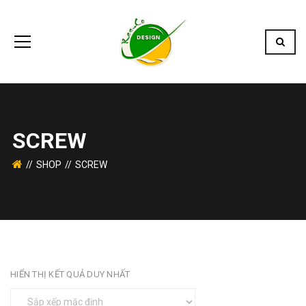
SCREW
SHOP
SCREW
HIỂN THỊ KẾT QUẢ DUY NHẤT