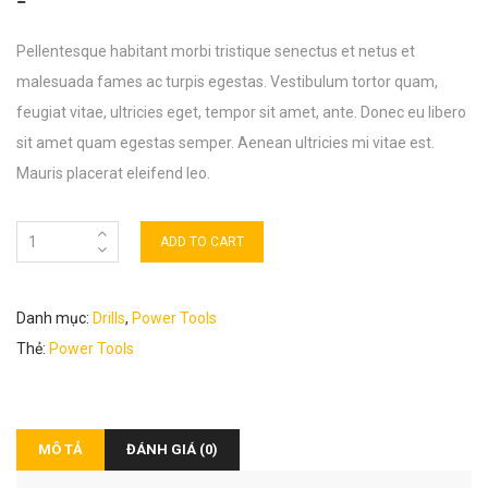
Pellentesque habitant morbi tristique senectus et netus et
malesuada fames ac turpis egestas. Vestibulum tortor quam,
feugiat vitae, ultricies eget, tempor sit amet, ante. Donec eu libero
sit amet quam egestas semper. Aenean ultricies mi vitae est.
Mauris placerat eleifend leo.
ADD TO CART
Danh mục:
Drills
,
Power Tools
Thẻ:
Power Tools
MÔ TẢ
ĐÁNH GIÁ (0)