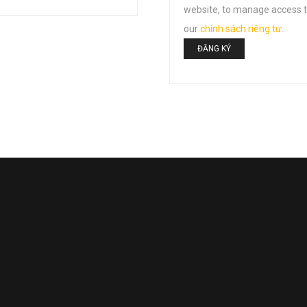
Email address:
website, to manage access t
our
chính sách riêng tư
.
ĐĂNG KÝ