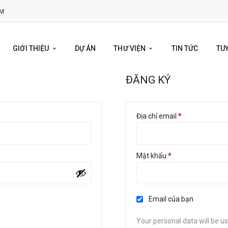
OM
GIỚI THIỆU
DỰ ÁN
THƯ VIỆN
TIN TỨC
TU
ĐĂNG KÝ
Địa chỉ email
*
Mật khẩu
*
Email của bạn
Your personal data will be u