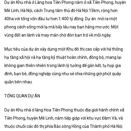
Dự án Khu nhà ở Làng hoa Tiền Phong nằm ở xã Tiền Phong, huyện
Mê Linh, Hà Nội, cách Trung tâm thủ đô Hà Nội 15km, rộng hơn
40ha với tổng vốn đầu tư hơn 1.400 tỷ đồng. Dự án mở ra một
phong cách sống mới lạ mà bấy lâu nay bạn hằng mơ ước. Một
vùng đất an lành và may mắn chờ đón bạn trở về mỗi ngày.
Mục tiêu của dự án xây dựng một Khu đô thị cao cấp với hệ thống
hạ tầng xã hội và hạ tầng kỹ thuật hoàn chỉnh, đồng bộ, mang lại
không gian thiên nhiên trong lành lý tưởng để gắn kết, tụ họp gia
đình, bạn bè, đồng nghiệp cùng như sẻ chia những giờ phút quây
quần bên nhau.
TỔNG QUAN DỰ ÁN
Dự án Khu nhà ở làng Hoa Tiền Phong thuộc địa giới hành chính xã
Tiền Phong, huyện Mê Linh, nằm tiếp giáp với khu vực Đầm Và, và
thuộc chuỗi các đô thị phía Bắc sông Hồng của Thành phố Hà Nội.