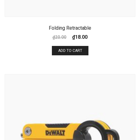
Folding Retractable
₫
18.00
₫
20.00
ADD TO CART