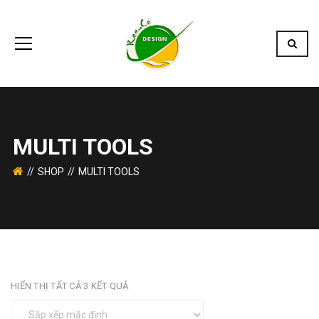
MULTI TOOLS
SHOP
MULTI TOOLS
HIỂN THỊ TẤT CẢ 3 KẾT QUẢ