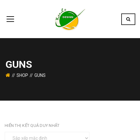
GUNS
SHOP
GUNS
HIỂN THỊ KẾT QUẢ DUY NHẤT