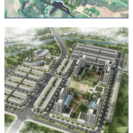
Email address:
KHU NHÀ Ở XÃ HỘI TẠI PHƯỜNG HẢI
YÊN, THÀNH PHỐ MÓNG CÁI, TỈNH
QUẢNG NINH
QUY HOẠCH - KIẾN TRÚC