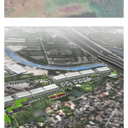
KHU DÂN CƯ THÔN ĐẠM THỦY
HẠ TẦNG KỸ THUẬT