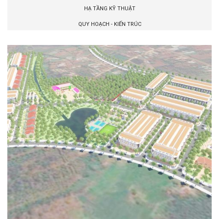
HẠ TẦNG KỸ THUẬT
QUY HOẠCH - KIẾN TRÚC
PHÁT TRIỂN NHÀ Ở ĐÔ THỊ TẠI THỊ TRẤN
PHƯỚC AN
HẠ TẦNG KỸ THUẬT