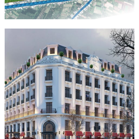
KHU ĐÔ THỊ CHÙA HÀ TIÊN
HẠ TẦNG KỸ THUẬT