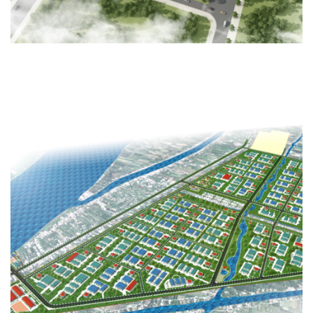
KHU CÔNG NGHIỆP BÌNH TÂN
HẠ TẦNG KỸ THUẬT, QUY HOẠCH - KIẾN TRÚC