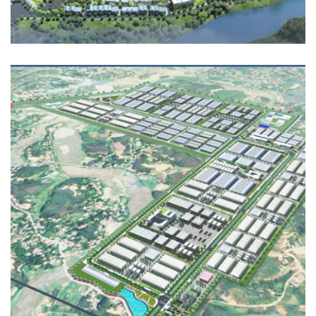
KHU CÔNG NGHIỆP PHÙ NINH
HẠ TẦNG KỸ THUẬT, QUY HOẠCH - KIẾN TRÚC