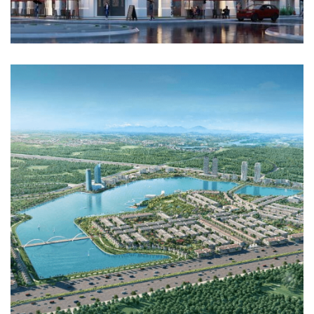
KHU ĐÔ THỊ MỚI TMS LAND ĐẦM CÓI
HẠ TẦNG KỸ THUẬT