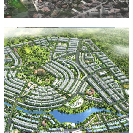
KHU ĐÔ THỊ NAM SÔNG ĐA NHIM
QUY HOẠCH - KIẾN TRÚC