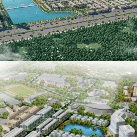
KHU ĐÔ THỊ MỚI TMS LAND ĐẦM CÓI